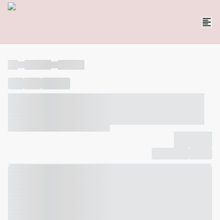
----
----- -----
----- -----
----
-----
---- ------
----- ----- -- ------ ---- ---- -- ----- ----- -----
--- ------
----- ----- -- ------ ----- ----- -- ------
-------------
Compartilhar
Favorito