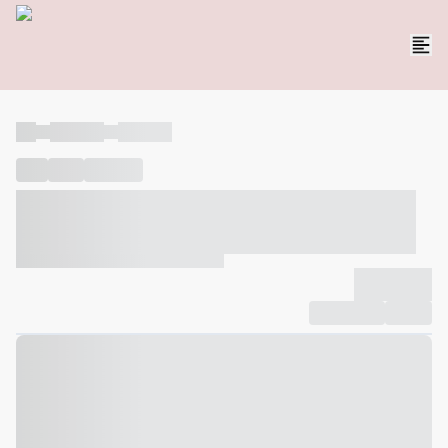
----
----- -----
----- -----
----
-----
---- ------
----- ----- -- ------ ---- ---- -- ----- ----- -----
--- ------
----- ----- -- ------ ----- ----- -- ------
-------------
Compartilhar
Favorito