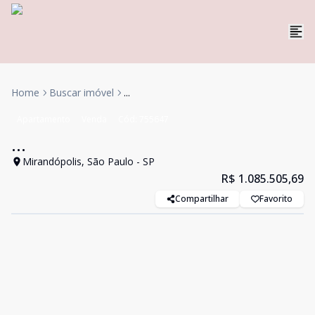
Home
Buscar imóvel
...
Apartamento
Venda
Cód:
755647
...
Mirandópolis, São Paulo - SP
R$ 1.085.505,69
Compartilhar
Favorito