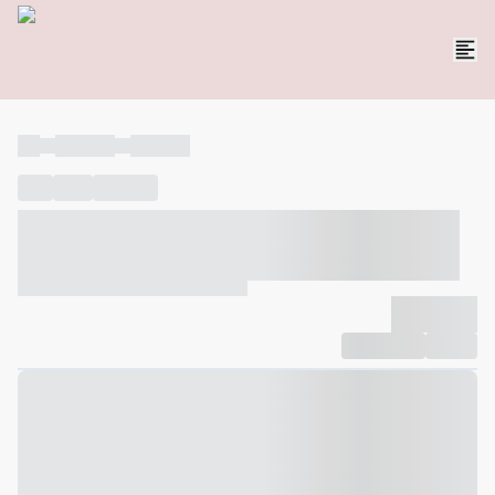
----
----- -----
----- -----
----
-----
---- ------
----- ----- -- ------ ---- ---- -- ----- ----- -----
--- ------
----- ----- -- ------ ----- ----- -- ------
-------------
Compartilhar
Favorito