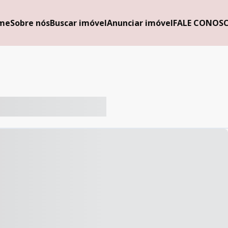
me
Sobre nós
Buscar imóvel
Anunciar imóvel
FALE CONOS
-- ----- ----- --- ------