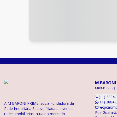
M BARONI
CRECI:
7702 J
(11) 3884-
(11) 3884-
A M BARONI PRIME, sócia Fundadora da
recpcaomb
Rede Imobiliária Secovi, filiada a diversas
Rua Guarará,
redes imobiliárias, atua no mercado