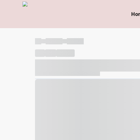
Ho
----
----- -----
----- -----
----
-----
---- ------
----- ----- -- ------ ---- ---- -- ---
----- ----- -- ------ ----- ----- -- ------