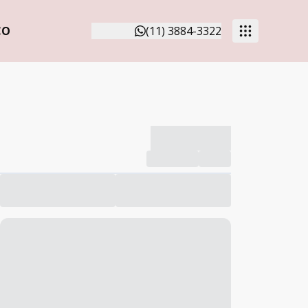
CO
(11) 3884-3322
-------------
Compartilhar
Favorito