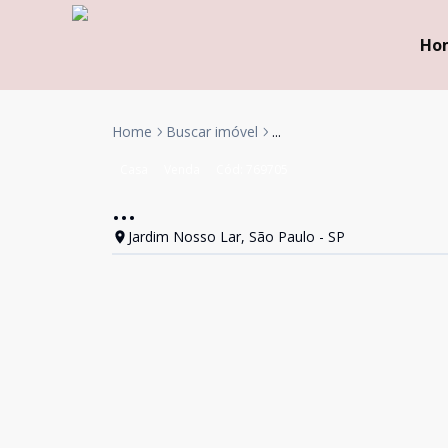
Ho
Home
Buscar imóvel
...
Casa
Venda
Cód:
769705
...
Jardim Nosso Lar, São Paulo - SP