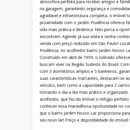
atmosfera perfeita para receber amigos e famil
na garagem, garantindo segurança e comodida
agradável e infraestrutura completa, o imóvel t
proximidade com o Jardim Prudência oferece fác
vida mais prática e dinâmica. Não perca a opor
encontram. Agende já sua visita e venha conhece
venda com preço reduzido em São Paulo! Locali
Prudência, no acolhedor bairro Jardim Nosso La
Construído em abril de 1959, o sobrado oferece
buscam viver na Região Sudeste do Brasil. Com 
com 3 dormitórios amplos e 5 banheiros, garant
suas características marcantes, destacam-se as
veículos, bem como a capacidade para 2 carros. 
tornando o dia a dia mais prático e organizado.
acolhedor, que faz do imóvel o refúgio perfeito
conhecer essa maravilhosa oportunidade no cor
que o bairro Jardim Nosso Lar proporciona par
seu novo lar! Preço e disponibilidade do imóvel 