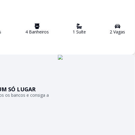
s
4
Banheiro
s
1
Suíte
2
Vaga
s
UM SÓ LUGAR
s os bancos e consiga a