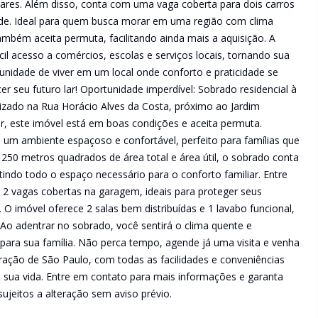
iares. Além disso, conta com uma vaga coberta para dois carros
de. Ideal para quem busca morar em uma região com clima
ambém aceita permuta, facilitando ainda mais a aquisição. A
il acesso a comércios, escolas e serviços locais, tornando sua
tunidade de viver em um local onde conforto e praticidade se
r seu futuro lar! Oportunidade imperdível: Sobrado residencial à
zado na Rua Horácio Alves da Costa, próximo ao Jardim
r, este imóvel está em boas condições e aceita permuta.
 um ambiente espaçoso e confortável, perfeito para famílias que
250 metros quadrados de área total e área útil, o sobrado conta
indo todo o espaço necessário para o conforto familiar. Entre
 2 vagas cobertas na garagem, ideais para proteger seus
O imóvel oferece 2 salas bem distribuídas e 1 lavabo funcional,
 Ao adentrar no sobrado, você sentirá o clima quente e
 para sua família. Não perca tempo, agende já uma visita e venha
ação de São Paulo, com todas as facilidades e conveniências
a sua vida. Entre em contato para mais informações e garanta
sujeitos a alteração sem aviso prévio.