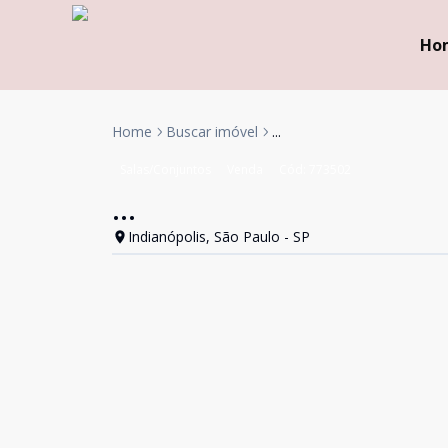
Ho
Home
Buscar imóvel
...
Salas/Conjuntos
Venda
Cód:
773502
...
Indianópolis, São Paulo - SP