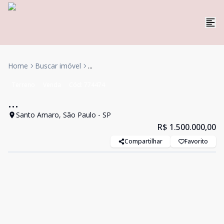
Home
Buscar imóvel
...
Terreno
Venda
Cód:
774474
...
Santo Amaro, São Paulo - SP
R$ 1.500.000,00
Compartilhar
Favorito