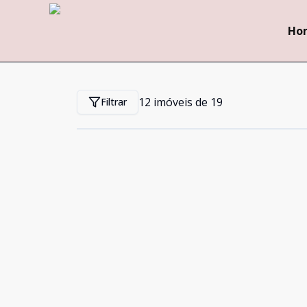
Ho
12
imóveis de
19
Filtrar
Cód:
772315
Comparar