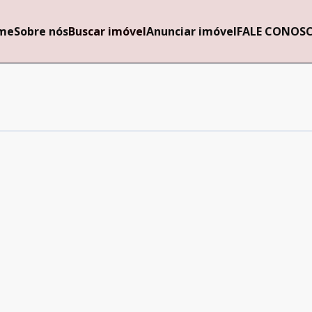
me
Sobre nós
Buscar imóvel
Anunciar imóvel
FALE CONOS
Cód:
772316
Comparar
Cód:
772029
Comparar