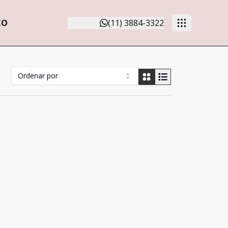
CO
(11) 3884-3322
Ordenar por
Cód:
772028
Comparar