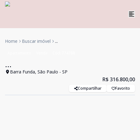
Home
Buscar imóvel
...
Apartamento
Venda
Cód:
774788
...
Barra Funda, São Paulo - SP
R$ 316.800,00
Compartilhar
Favorito