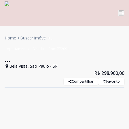
Home
Buscar imóvel
...
Apartamento
Venda
Cód:
772091
...
Bela Vista, São Paulo - SP
R$ 298.900,00
Compartilhar
Favorito