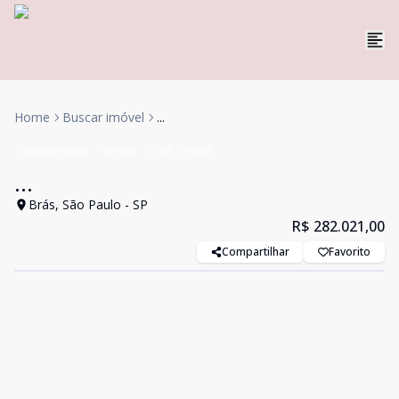
Home
Buscar imóvel
...
Apartamento
Venda
Cód:
759655
...
Brás, São Paulo - SP
R$ 282.021,00
Compartilhar
Favorito