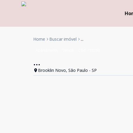
Ho
Home
Buscar imóvel
...
Apartamento
Venda
Cód:
756250
...
Brooklin Novo, São Paulo - SP