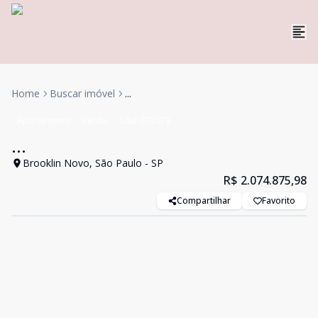
Home
Buscar imóvel
...
Apartamento
Venda
Cód:
772079
...
Brooklin Novo, São Paulo - SP
R$ 2.074.875,98
Compartilhar
Favorito