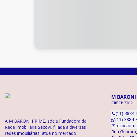
M BARONI
CRECI:
7702 J
(11) 3884-
(11) 3884-
A M BARONI PRIME, sócia Fundadora da
recpcaomb
Rede Imobiliária Secovi, filiada a diversas
Rua Guarará,
redes imobiliárias, atua no mercado