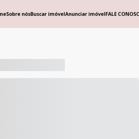
me
Sobre nós
Buscar imóvel
Anunciar imóvel
FALE CONOS
-- ----- ----- --- ------