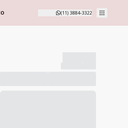
CO
(11) 3884-3322
-------------
Compartilhar
Favorito