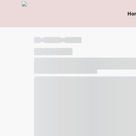
Ho
----
----- -----
----- -----
----
-----
---- ------
----- ----- -- ------ ---- ---- -- ---
----- ----- -- ------ ----- ----- -- ------