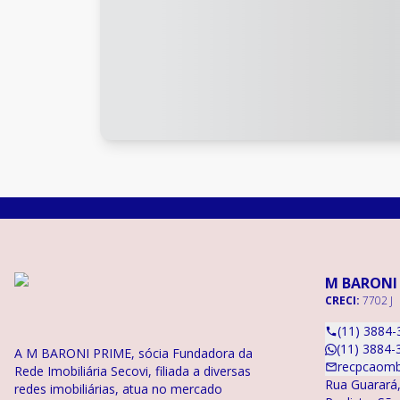
M BARONI
CRECI:
7702 J
(11) 3884-
(11) 3884-
A M BARONI PRIME, sócia Fundadora da
recpcaomb
Rede Imobiliária Secovi, filiada a diversas
Rua Guarará,
redes imobiliárias, atua no mercado