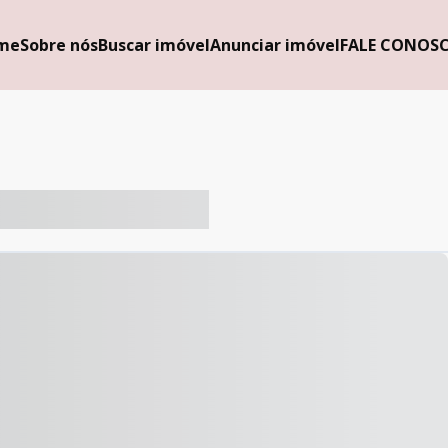
me
Sobre nós
Buscar imóvel
Anunciar imóvel
FALE CONOS
-- ----- ----- --- ------