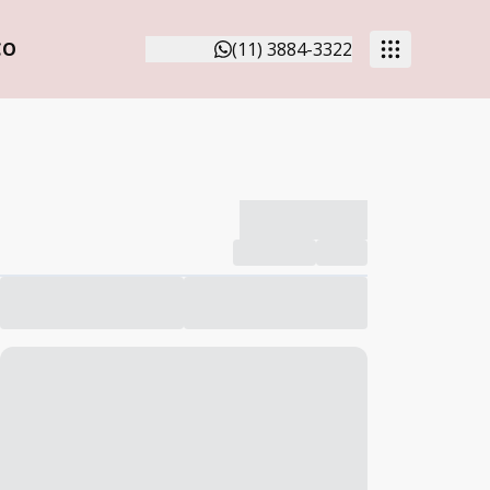
CO
(11) 3884-3322
-------------
Compartilhar
Favorito