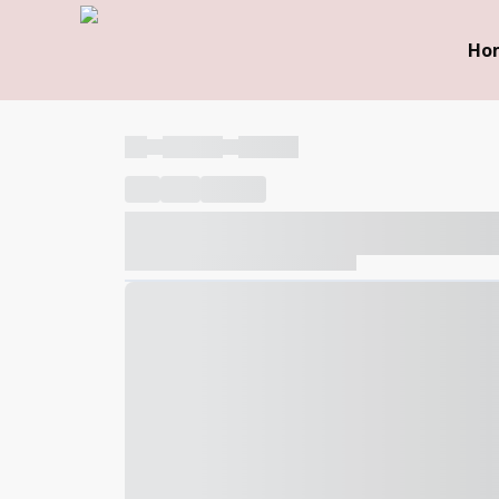
Ho
----
----- -----
----- -----
----
-----
---- ------
----- ----- -- ------ ---- ---- -- ---
----- ----- -- ------ ----- ----- -- ------