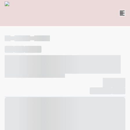
----
----- -----
----- -----
----
-----
---- ------
----- ----- -- ------ ---- ---- -- ----- ----- -----
--- ------
----- ----- -- ------ ----- ----- -- ------
-------------
Compartilhar
Favorito