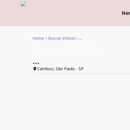
Ho
Home
Buscar imóvel
...
Apartamento
Venda
Cód:
771060
...
Cambuci, São Paulo - SP