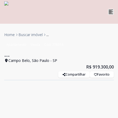
Home
Buscar imóvel
...
Apartamento
Venda
Cód:
778914
...
Campo Belo, São Paulo - SP
R$ 919.300,00
Compartilhar
Favorito