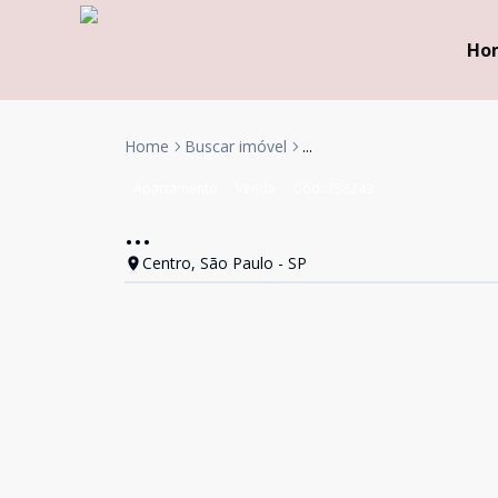
Ho
Home
Buscar imóvel
...
Apartamento
Venda
Cód:
758243
...
Centro, São Paulo - SP