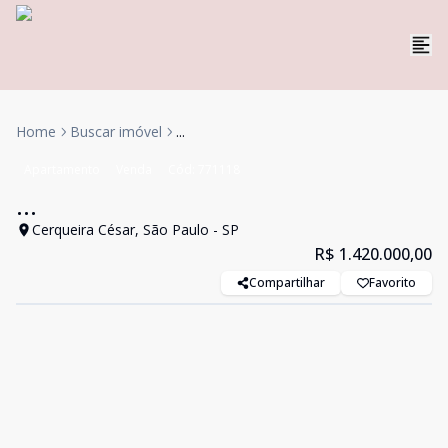
Home
Buscar imóvel
...
Apartamento
Venda
Cód:
771118
...
Cerqueira César, São Paulo - SP
R$ 1.420.000,00
Compartilhar
Favorito