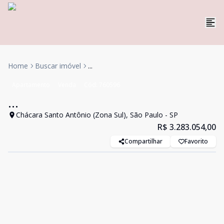
Home
Buscar imóvel
...
Apartamento
Venda
Cód:
760596
...
Chácara Santo Antônio (Zona Sul), São Paulo - SP
R$ 3.283.054,00
Compartilhar
Favorito