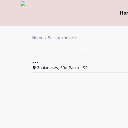
Ho
Home
Buscar imóvel
...
Apartamento
Venda
Cód:
762177
...
Guaianases, São Paulo - SP