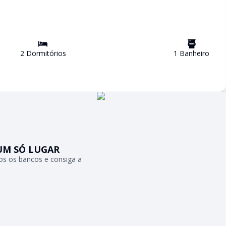
2
Dormitório
s
1
Banheiro
UM SÓ LUGAR
s os bancos e consiga a