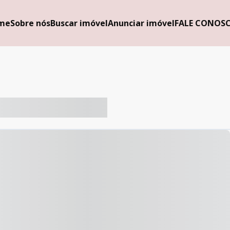
me
Sobre nós
Buscar imóvel
Anunciar imóvel
FALE CONOS
-- ----- ----- --- ------