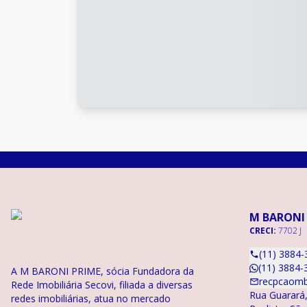
M BARONI
CRECI:
7702 J
(11) 3884-
(11) 3884-
A M BARONI PRIME, sócia Fundadora da
recpcaomb
Rede Imobiliária Secovi, filiada a diversas
Rua Guarará,
redes imobiliárias, atua no mercado