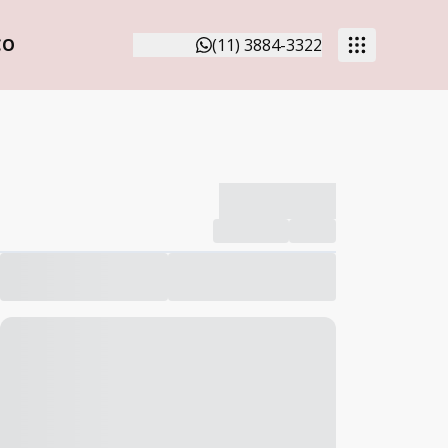
CO
(11) 3884-3322
-------------
Compartilhar
Favorito