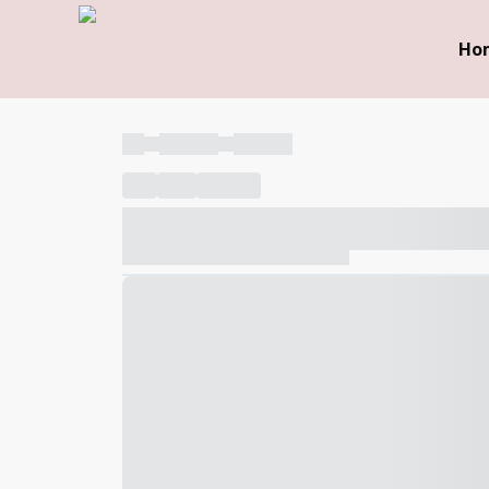
Ho
----
----- -----
----- -----
----
-----
---- ------
----- ----- -- ------ ---- ---- -- ---
----- ----- -- ------ ----- ----- -- ------