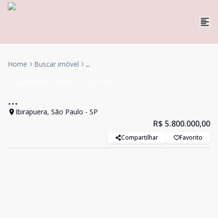
Home
Buscar imóvel
...
Apartamento
Venda
Cód:
773220
...
Ibirapuera, São Paulo - SP
R$ 5.800.000,00
Compartilhar
Favorito