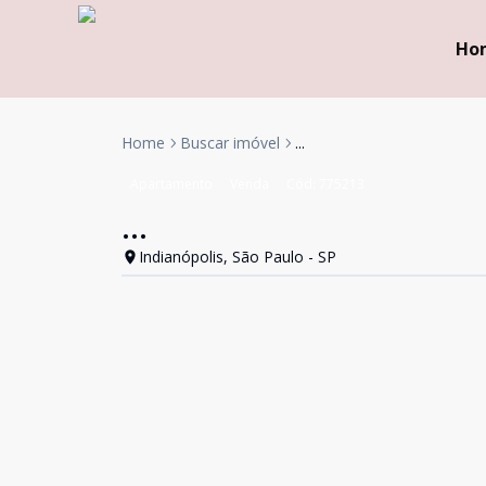
Ho
Home
Buscar imóvel
...
Apartamento
Venda
Cód:
775213
...
Indianópolis, São Paulo - SP