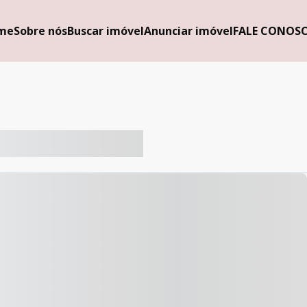
me
Sobre nós
Buscar imóvel
Anunciar imóvel
FALE CONOS
-- ----- ----- --- ------