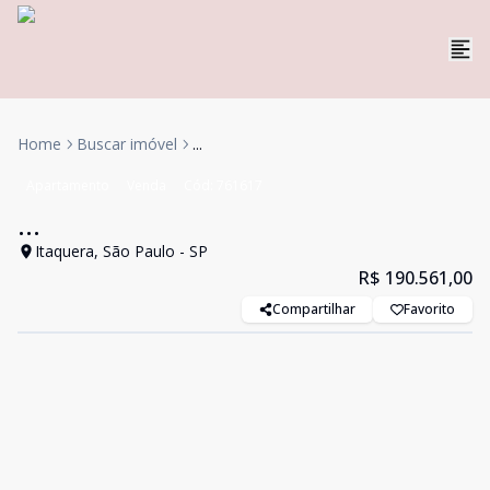
Home
Buscar imóvel
...
Apartamento
Venda
Cód:
761617
...
Itaquera, São Paulo - SP
R$ 190.561,00
Compartilhar
Favorito