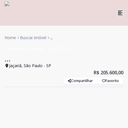
Home
Buscar imóvel
...
Apartamento
Venda
Cód:
774762
...
Jaçanã, São Paulo - SP
R$ 205.600,00
Compartilhar
Favorito