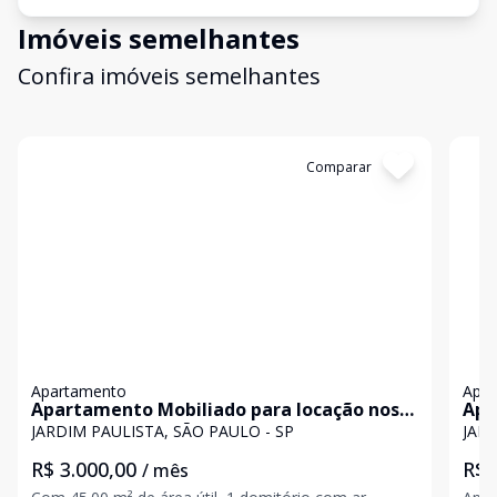
Imóveis semelhantes
Confira imóveis semelhantes
Cód:
744295
Comparar
Có
Apartamento
Apa
Apartamento Mobiliado para locação nos
Apa
Jardins
JARDIM PAULISTA, SÃO PAULO - SP
JARD
R$ 3.000,00
R$ 
/ mês