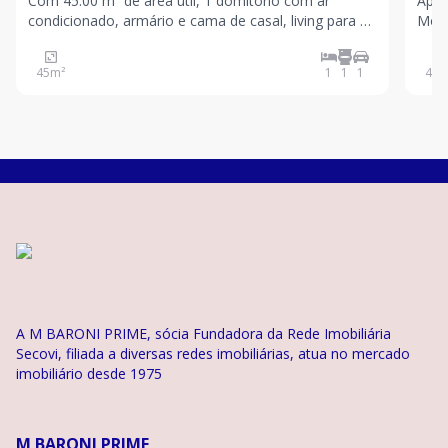
Com 45.00 m² de área útil, 1 domitório com ar
Apar
condicionado, armário e cama de casal, living para 2
Mobi
ambientes, sofá, rack, TV, mesa de jantar, cozinha
vara
americana equipada com frigobar, micro-ondas,
Cond
45
m²
1
1
1
40
m
fogão com coifa e armários planejados. Varanda
lava
estentida co
excl
A M BARONI PRIME, sócia Fundadora da Rede Imobiliária
Secovi, filiada a diversas redes imobiliárias, atua no mercado
imobiliário desde 1975
M BARONI PRIME