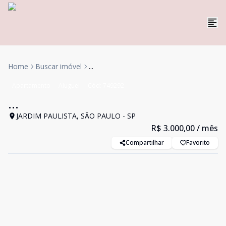
Home
Buscar imóvel
...
Apartamento
Aluguel
Cód:
749292
...
JARDIM PAULISTA, SÃO PAULO - SP
R$ 3.000,00
/ mês
Compartilhar
Favorito