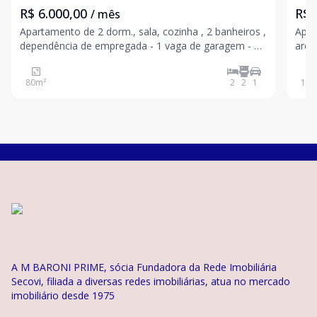
R$ 6.000,00
R$ 
/ mês
Apartamento de 2 dorm., sala, cozinha , 2 banheiros ,
Apar
dependência de empregada - 1 vaga de garagem - 80
arej
m2 -Apartamento 100% reformado ( hidráulica e
(tod
elétrica), todo mobiliado com 2 quartos e 2
serv
80
m²
2
2
1
122
banheiros e 1 garagem.- 2 quartos com a mesma
Próx
configuração: c
d
A M BARONI PRIME, sócia Fundadora da Rede Imobiliária
Secovi, filiada a diversas redes imobiliárias, atua no mercado
imobiliário desde 1975