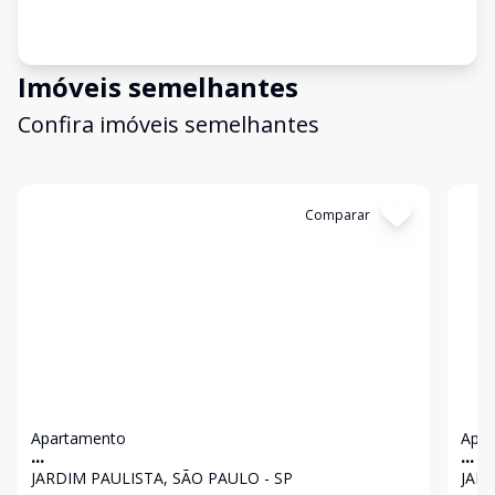
Imóveis semelhantes
Confira imóveis semelhantes
Cód:
734875
Comparar
Có
Apartamento
Apa
...
...
JARDIM PAULISTA, SÃO PAULO - SP
JARD