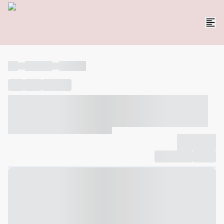
----
----- -----
----- -----
----
-----
---- ------
----- ----- -- ------ ---- ---- -- ----- ----- -----
--- ------
----- ----- -- ------ ----- ----- -- ------
-------------
Compartilhar
Favorito