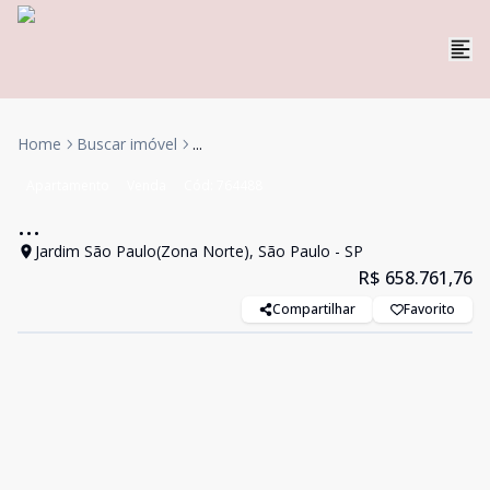
Home
Buscar imóvel
...
Apartamento
Venda
Cód:
764488
...
Jardim São Paulo(Zona Norte), São Paulo - SP
R$ 658.761,76
Compartilhar
Favorito