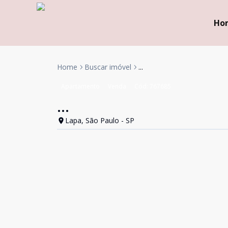
Ho
Home
Buscar imóvel
...
Apartamento
Venda
Cód:
767685
...
Lapa, São Paulo - SP