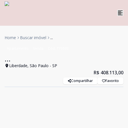
Home
Buscar imóvel
...
Apartamento
Venda
Cód:
775593
...
Liberdade, São Paulo - SP
R$ 408.113,00
Compartilhar
Favorito