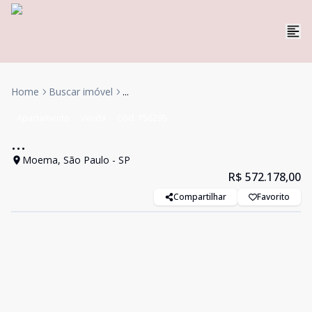
Home
Buscar imóvel
...
Apartamento
Venda
Cód:
756295
...
Moema, São Paulo - SP
R$ 572.178,00
Compartilhar
Favorito