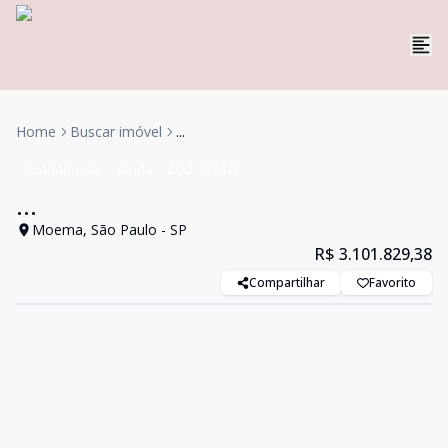
Home
Buscar imóvel
...
Apartamento
Venda
Cód:
759421
...
Moema, São Paulo - SP
R$ 3.101.829,38
Compartilhar
Favorito