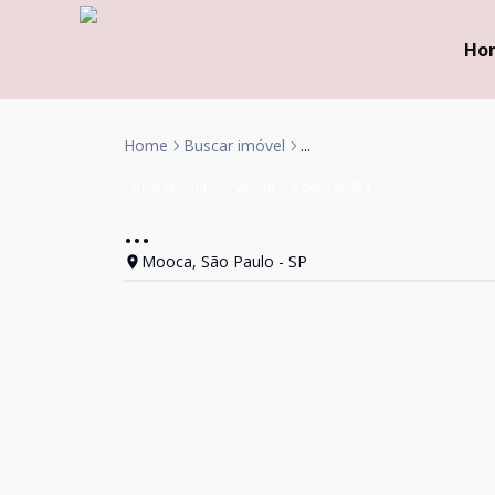
Ho
Home
Buscar imóvel
...
Apartamento
Venda
Cód:
769423
...
Mooca, São Paulo - SP