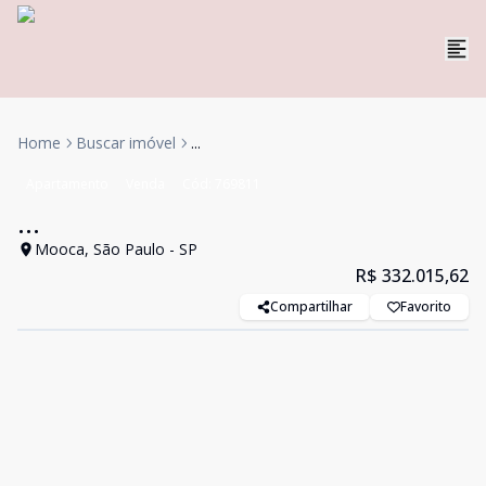
Home
Buscar imóvel
...
Apartamento
Venda
Cód:
769811
...
Mooca, São Paulo - SP
R$ 332.015,62
Compartilhar
Favorito