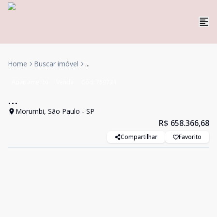
Home
Buscar imóvel
...
Apartamento
Venda
Cód:
759734
...
Morumbi, São Paulo - SP
R$ 658.366,68
Compartilhar
Favorito