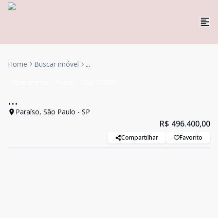
Home
Buscar imóvel
...
Apartamento
Venda
Cód:
769787
...
Paraíso, São Paulo - SP
R$ 496.400,00
Compartilhar
Favorito