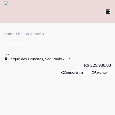
Home
Buscar imóvel
...
Apartamento
Venda
Cód:
771005
...
Parque das Paineiras, São Paulo - SP
R$ 529.900,00
Compartilhar
Favorito