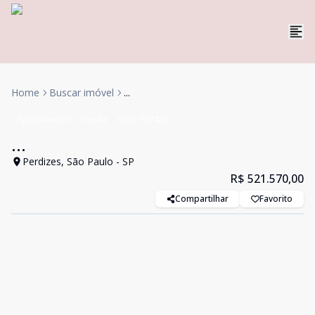
Home
Buscar imóvel
...
Apartamento
Venda
Cód:
757455
...
Perdizes, São Paulo - SP
R$ 521.570,00
Compartilhar
Favorito