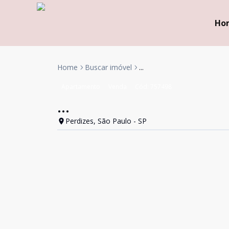
Ho
Home
Buscar imóvel
...
Apartamento
Venda
Cód:
757498
...
Perdizes, São Paulo - SP