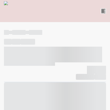
----
----- -----
----- -----
----
-----
---- ------
----- ----- -- ------ ---- ---- -- ----- ----- -----
--- ------
----- ----- -- ------ ----- ----- -- ------
-------------
Compartilhar
Favorito