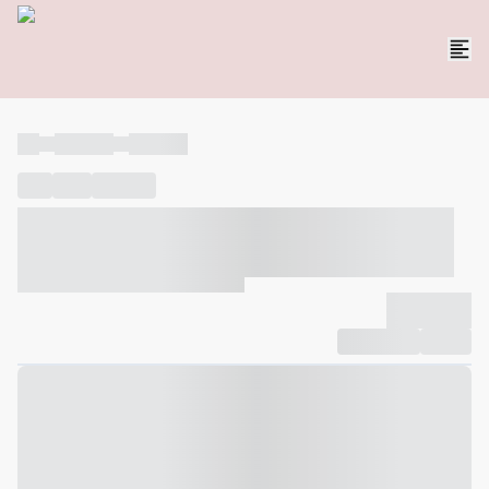
----
----- -----
----- -----
----
-----
---- ------
----- ----- -- ------ ---- ---- -- ----- ----- -----
--- ------
----- ----- -- ------ ----- ----- -- ------
-------------
Compartilhar
Favorito