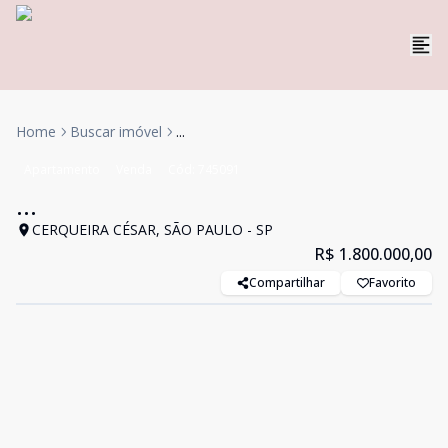
Home
Buscar imóvel
...
Apartamento
Venda
Cód:
745091
...
CERQUEIRA CÉSAR, SÃO PAULO - SP
R$ 1.800.000,00
Compartilhar
Favorito