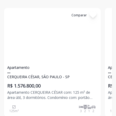
Cód:
734974
Comparar
Có
Apartamento
Apa
...
...
CERQUEIRA CÉSAR, SÃO PAULO - SP
CERQ
R$ 1.576.800,00
R$ 
Apartamento CERQUEIRA CÉSAR com: 125 m² de
Aparta
área útil, 3 dormitórios. Condomínio com: portão
área 
eletrônico, portaria acesso eletrônico, condomínio
sala 
fechado, ar condicionado, 2 vagas de garagem. O
banh
125
m²
3
2
1
2
140
imóvel fica Bem localizado, próximo das estações de
com,