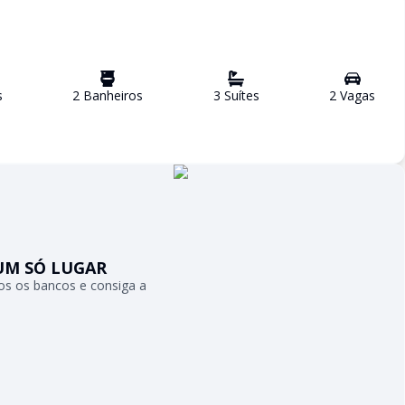
s
2
Banheiro
s
3
Suíte
s
2
Vaga
s
UM SÓ LUGAR
s os bancos e consiga a