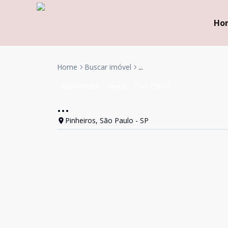
Ho
Home
Buscar imóvel
...
Apartamento
Venda
Cód:
758101
...
Pinheiros, São Paulo - SP