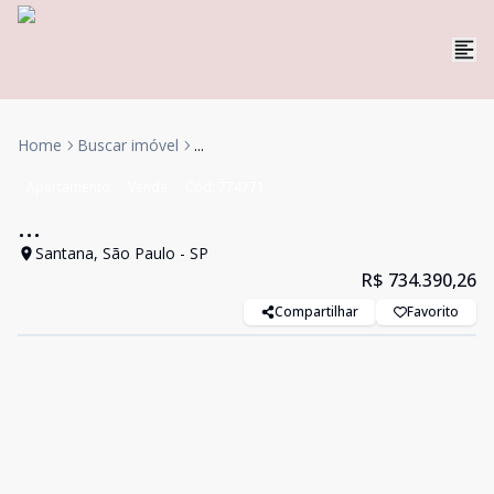
Home
Buscar imóvel
...
Apartamento
Venda
Cód:
774771
...
Santana, São Paulo - SP
R$ 734.390,26
Compartilhar
Favorito