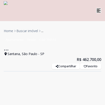
Home
Buscar imóvel
...
Apartamento
Venda
Cód:
759115
...
Santana, São Paulo - SP
R$ 462.700,00
Compartilhar
Favorito